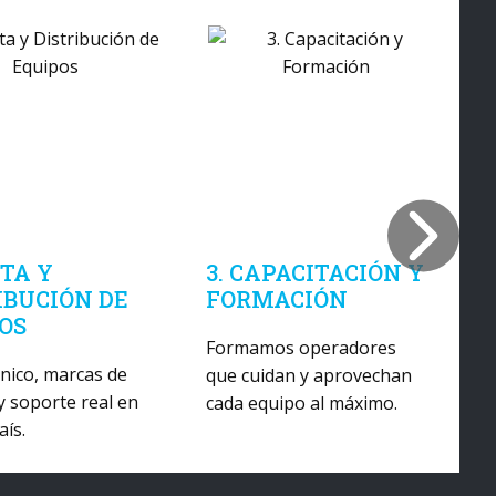
NTA Y
3. CAPACITACIÓN Y
IBUCIÓN DE
FORMACIÓN
OS
Formamos operadores
cnico, marcas de
E
que cuidan y aprovechan
y soporte real en
g
cada equipo al máximo.
aís.
c