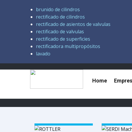
brunido de cilindros
rectificado de cilindros
rectificado de asientos de valvulas
rectificado de valvulas
rectificado de superficies
rectificadora multipropósitos
lavado
Home
Empre