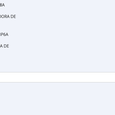
8A
DORA DE
HP6A
A DE