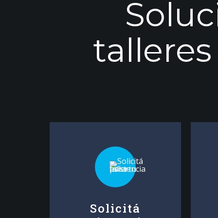
Soluc
tallere
Solicitá