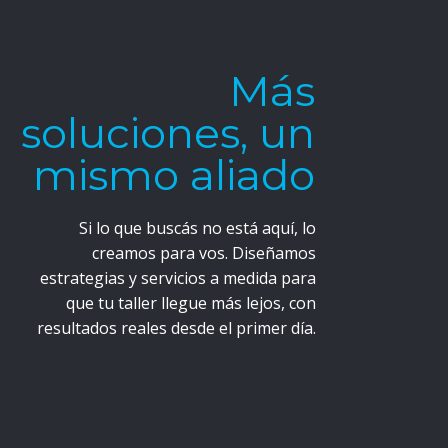
Más
soluciones, un
mismo aliado
Si lo que buscás no está aquí, lo
4.
5. AUDITORÍAS
creamos para vos. Diseñamos
MANTENIMIENTO
TÉCNICAS
estrategias y servicios a medida para
Y REPARACIÓN
que tu taller llegue más lejos, con
Una auditoría a tiempo
resultados reales desde el primer día.
vitá tiempos muertos y
prolonga la vida útil del
arantizá precisión
equipo y evita gastos
onstante.
innecesarios.