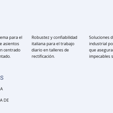
rema para el
Robustez y confiabilidad
Soluciones d
e asientos
italiana para el trabajo
industrial p
on centrado
diario en talleres de
que asegura
ntado.
rectificación.
impecables s
OS
3A
A DE