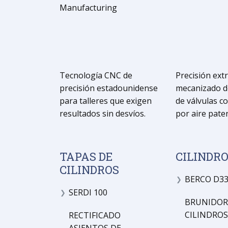
Tecnología CNC de
Precisión ext
precisión estadounidense
mecanizado d
para talleres que exigen
de válvulas c
resultados sin desvíos.
por aire pate
TAPAS DE
CILINDR
CILINDROS
BERCO D3
❯
SERDI 100
❯
BRUNIDOR
CILINDROS
RECTIFICADO