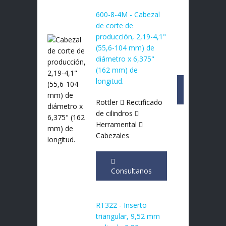
600-8-4M - Cabezal
de corte de
producción, 2,19-4,1"
(55,6-104 mm) de
diámetro x 6,375"
(162 mm) de
longitud.
Consultan
Rottler
Rectificado
de cilindros
Herramental
Cabezales
Consultanos
RT322 - Inserto
triangular, 9,52 mm